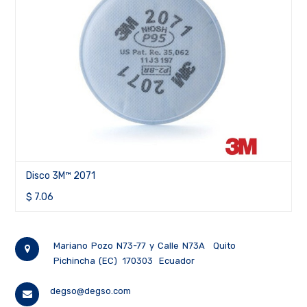
Disco 3M™ 2078
$
11.77
Mariano Pozo N73-77 y Calle N73A
Quito
Pichincha (EC)
170303
Ecuador
degso@degso.com