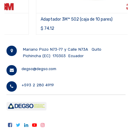
Adaptador 3M™ 502 (caja de 10 pares)
$
74.12
Mariano Pozo N73-77 y Calle N73A
Quito
Pichincha (EC)
170303
Ecuador
degso@degso.com
+593 2 280 4919