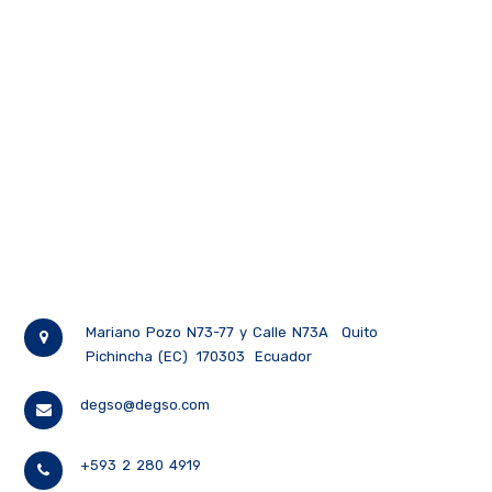
Mariano Pozo N73-77 y Calle N73A
Quito
Pichincha (EC)
170303
Ecuador
degso@degso.com
+593 2 280 4919