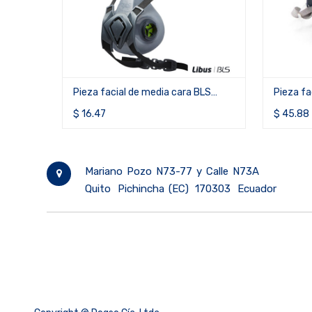
3M™
Pieza facial de media cara BLS
Pieza fa
Filtro 
4000nextR
silicona
R
$
16.47
$
$
45.88
7.65
Mariano Pozo N73-77 y Calle N73A
Quito
Pichincha (EC)
170303
Ecuador