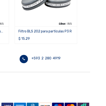
s
Filtro BLS 202 para partículas P3 R
Cartucho BLS
ie
res
vapores org
$
15.29
$
11.77
+593 2 280 4919