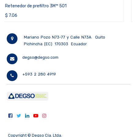
Retenedor de prefiltro 3M™ 501 (caja de 10 pares)
$
50.59
Mariano Pozo N73-77 y Calle N73A
Quito
Pichincha (EC)
170303
Ecuador
degso@degso.com
+593 2 280 4919
Copyright ©
Degso Cía. Ltda.