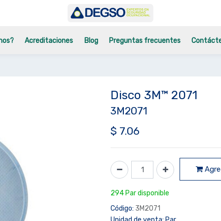
mos?
Acreditaciones
Blog
Preguntas frecuentes
Contáct
Disco 3M™ 2071
3M2071
$
7.06
Agreg
294 Par disponible
Código:
3M2071
Unidad de venta:
Par