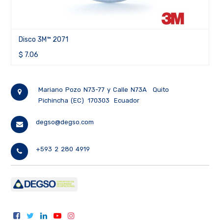
Disco 3M™ 2078
$
11.77
Mariano Pozo N73-77 y Calle N73A
Quito
Pichincha (EC)
170303
Ecuador
degso@degso.com
+593 2 280 4919