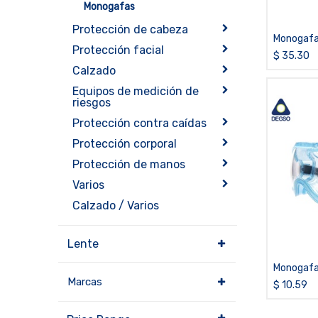
Monogafas
Protección de cabeza
Monogafa
Protección facial
tecnolog
$
35.30
Calzado
Equipos de medición de
riesgos
Protección contra caídas
Protección corporal
Protección de manos
Varios
Calzado / Varios
Lente
Monogafa
Marcas
CLASSIC 
$
10.59