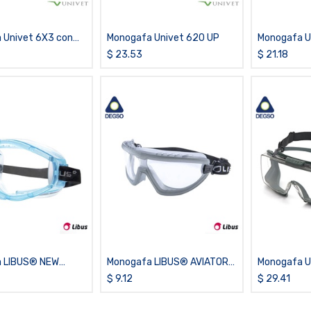
 Univet 6X3 con
Monogafa Univet 620 UP
Monogafa U
ía Vanguard ULTRA
tecnología
$
23.53
$
21.18
 LIBUS® NEW
Monogafa LIBUS® AVIATOR
Monogafa U
Transparente AF
Transparente AF - GRI
Advanced Hy
$
9.12
$
29.41
tecnología