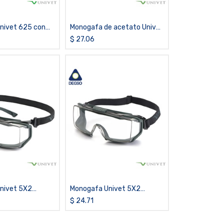
nivet 625 con
Monogafa de acetato Univet
 Vanguard PLUS
601
$
27.06
nivet 5X2
Monogafa Univet 5X2
brid clara con
Advanced clara con
$
24.71
 Vanguard PLUS
tecnología Vanguard PLUS