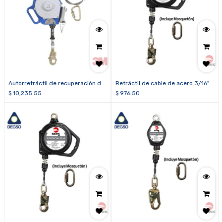
Autorretráctil de recuperación de
Retráctil de cable de acero 3/16"
3 vías Sealed-Blok™ DBI-SALA®
de 6 m HAWK®H/RGS-M, incluye
$
10,235.55
$
976.50
de 3M™ con soporte 3400150,
mosquetón (EN)
cable de acero inoxidable, gancho
de seguridad, 50 pies (15,2M)