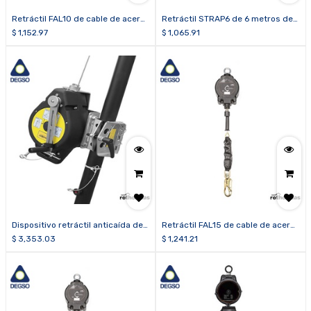
Retráctil FAL10 de cable de acero
Retráctil STRAP6 de 6 metros de
de 10 metros
cinta
$
1,152.97
$
1,065.91
Dispositivo retráctil anticaída de
Retráctil FAL15 de cable de acero
25 m de cable
de 15 metros
$
3,353.03
$
1,241.21