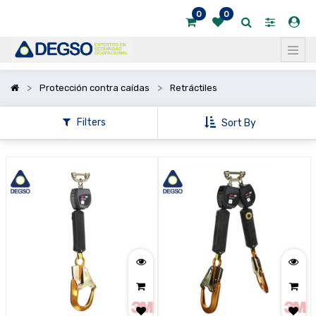
0
0
Mostrar
categorías
Protección contra caídas
Retráctiles
Filters
Sort By