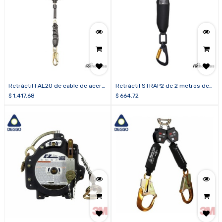
Retráctil FAL20 de cable de acero
Retráctil STRAP2 de 2 metros de
de 20 metros
cinta
$
1,417.68
$
664.72