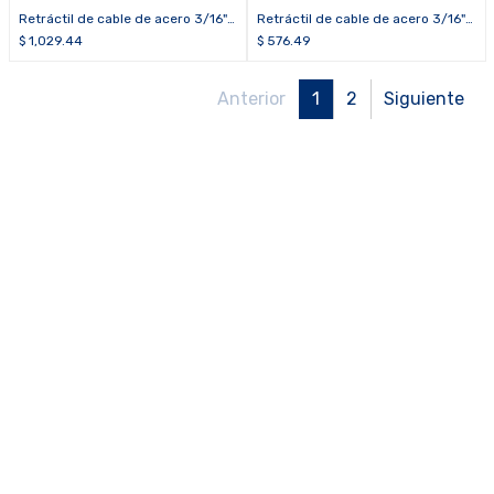
Retráctil de cable de acero 3/16"
Retráctil de cable de acero 3/16"
de 9 m HAWK® H/RGS-M, incluye
de 3 m (10 pies) HAWK®KH/RGS-
$
1,029.44
$
576.49
mosquetón (EN)
M, incluye mosquetón (ANSI)
Anterior
1
2
Siguiente