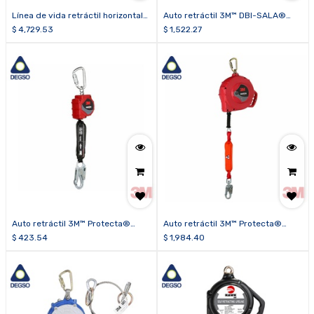
Línea de vida retráctil horizontal
Auto retráctil 3M™ DBI-SALA®
3M™ DBI-SALA® EZ-Line™
Nano-Lok™ 3100570 de brazos
$
4,729.53
$
1,522.27
7605060
gemelos de Kevlar® de 6 pies (1.8
m)
Auto retráctil 3M™ Protecta®
Auto retráctil 3M™ Protecta®
3100513 de cinta de 11 pies (3,3
Edge 3590048 de cable
$
423.54
$
1,984.40
m)
galvanizado de 50 pies (15.2 m),
clase 2