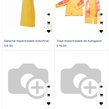
Delantal impermeable industrial
Traje impermeable de fumigación
amarillo calibre 14
de dos piezas C16 2L amarillo
$
8.35
$
76.35