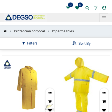
0
0
Mostrar
categorías
Mostrar
Protección corporal
Impermeables
opciones
Filters
Sort By