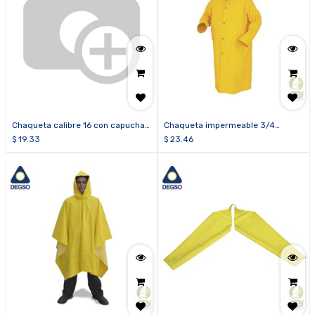
Chaqueta calibre 16 con capucha
Chaqueta impermeable 3/4
hasta la cintura
calibre 14
$
19.33
$
23.46