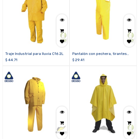
Traje Industrial para lluvia C16 2L
Pantalón con pechera, tirantes
elásticos C16
$
44.71
$
29.41