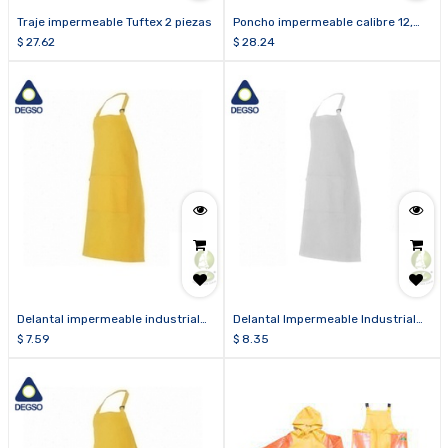
Traje impermeable Tuftex 2 piezas
Poncho impermeable calibre 12,
sin doblado con cinta reflectiva
$
27.62
$
28.24
Delantal impermeable industrial
Delantal Impermeable Industrial
amarillo calibre 14 Dims: 1.00 x
Blanco Calibre 14 Dims: 1.10 x 0.70
$
7.59
$
8.35
0.70 cm
cm