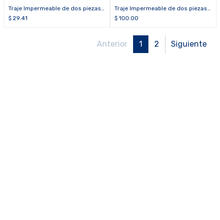
Traje Impermeable de dos piezas
Traje Impermeable de dos piezas
calibre 12, amarillo 2L (sin cinta
calibre 12, amarillo 2L (con cinta
$
29.41
$
100.00
reflectiva)
reflectiva 2 pulgadas brazos,
piernas y pecho)
Anterior
1
2
Siguiente