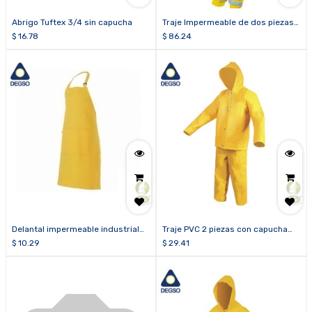
Abrigo Tuftex 3/4 sin capucha
Traje Impermeable de dos piezas
calibre 14 con Cinta Reflectiva en
$
16.78
$
86.24
Pecho, Espalda, Brazos, Piernas
Delantal impermeable industrial
Traje PVC 2 piezas con capucha
C16 amarillo 1.00 x 0.70
C14
$
10.29
$
29.41