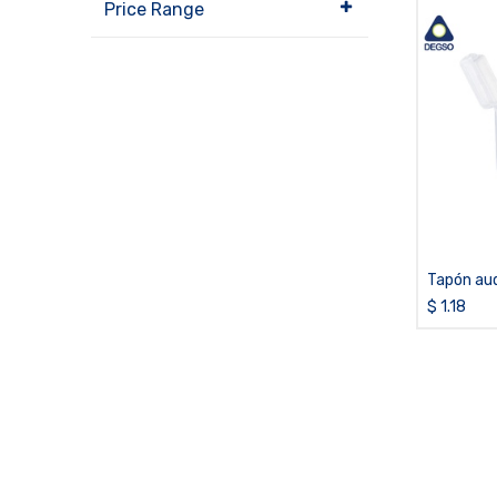
Price Range
Tapón audi
con estu
$
1.18
QUANTU