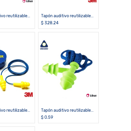
vo reutilizable
Tapón auditivo reutilizable
e LIBUS®
sin estuche 3M™ E-A-R™
$
328.24
aja 250 pares)
Ultrafit™ 340-4004 (caja de
100 pares)
vo reutilizable
Tapón auditivo reutilizable
e 3M™ E-A-R™
sin estuche LIBUS®
$
0.59
340-4002
QUANTUM