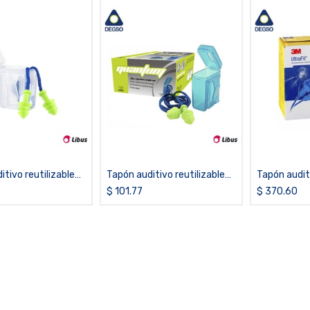
tivo reutilizable
Tapón auditivo reutilizable
Tapón audit
che LIBUS®
con estuche LIBUS®
por metal 
$
101.77
$
370.60
M
QUANTUM (caja de 100
Ultrafit™ 3
unidades)
100 pares)