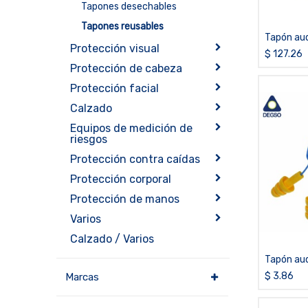
Tapones desechables
Tapones reusables
Tapón audi
Protección visual
3M™ E-A-R
$
127.26
328-1001 
Protección de cabeza
Protección facial
Calzado
Equipos de medición de
riesgos
Protección contra caídas
Protección corporal
Protección de manos
Varios
Calzado / Varios
Tapón audi
sin estu
$
3.86
Marcas
Ultrafit