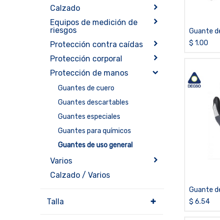
Calzado
Equipos de medición de
riesgos
Guante de
hilos
$
1.00
Protección contra caídas
Protección corporal
Protección de manos
Guantes de cuero
Guantes descartables
Guantes especiales
Guantes para químicos
Guantes de uso general
Varios
Calzado / Varios
Guante de
palma de 
Talla
$
6.54
SHOWA® 