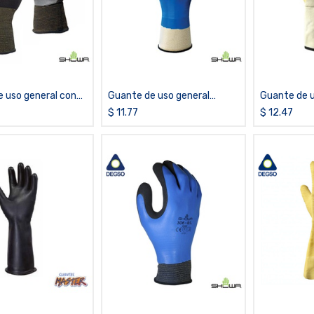
 uso general con
Guante de uso general
Guante de u
nitrilo SHOWA®
recubierto de nitrilo
recubierto
$
11.77
$
12.47
SHOWA® 377
99NFWPCP