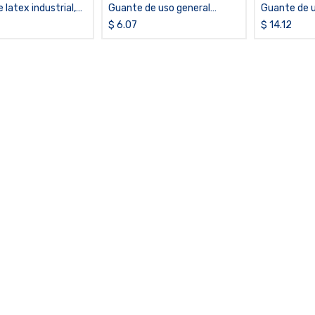
latex industrial,
Guante de uso general
Guante de u
0
recubierto de látex SHOWA®
recubierto
$
6.07
$
14.12
306
67NFW