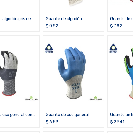
 algodón gris de 2
Guante de algodón
Guante de u
recubierto
$
0.82
$
7.82
66NF
 uso general con
Guante de uso general
Guante ant
nitrilo micro poroso
recubierto de látex SHOWA®
recubierto d
$
6.59
$
29.41
MFT PRO 381
ATLAS® 305
SHOWA® 37