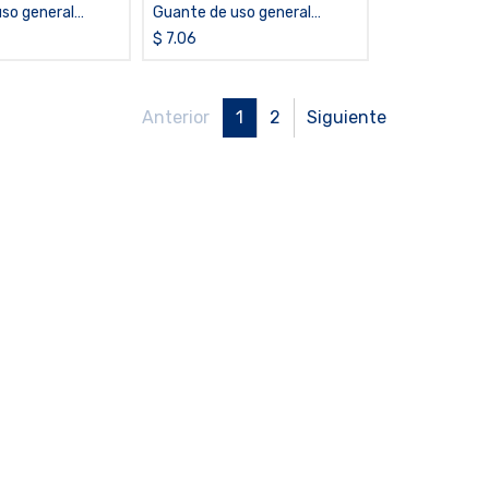
so general
Guante de uso general
 de látex SHOWA®
recubierto de nitrilo
$
7.06
SHOWA® 7000
Anterior
1
2
Siguiente