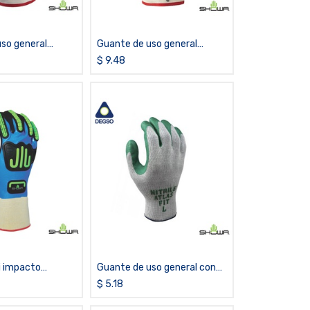
so general
Guante de uso general
 de látex SHOWA®
recubierto de nitrilo con
$
9.48
puño de seguridad SHOWA®
7166
i impacto
Guante de uso general con
e nitrilo
palma de nitrilo SHOWA®
$
5.18
7-IP
350R