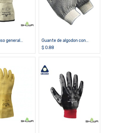
so general
Guante de algodon con
 de látex SHOWA®
pupos
$
0.88