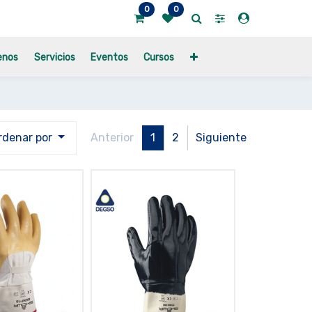
0
0
enos
Servicios
Eventos
Cursos
rdenar por
Anterior
1
2
Siguiente