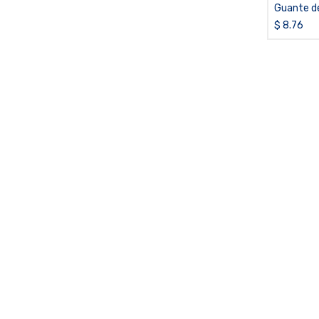
Guante de 
14", cal. 4
$
8.76