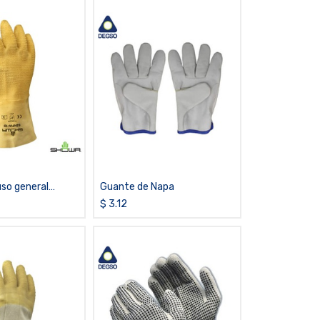
so general
Guante de Napa
 de látex SHOWA®
$
3.12