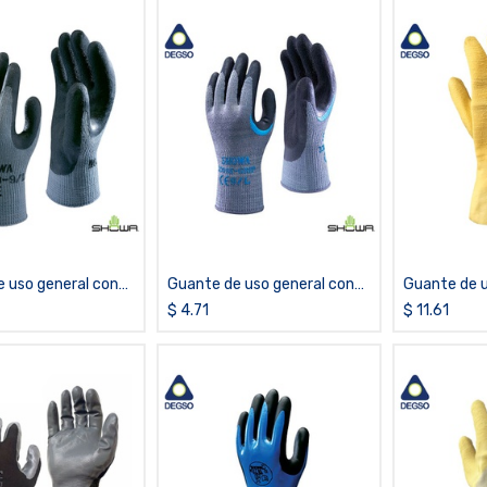
 uso general con
Guante de uso general con
Guante de u
 látex SHOWA®
palma de látex SHOWA®
recubierto
$
4.71
$
11.61
330
65NFW