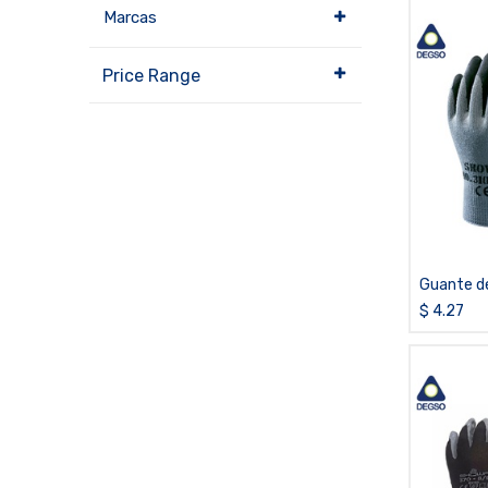
Marcas
Price Range
Guante de
palma de
$
4.27
310B