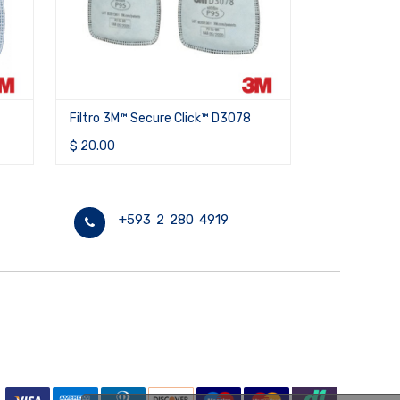
 de
3078
Filtro 3M™ Secure Click™ D3096
Filtro 
00C
$
24.71
$
24.71
+593 2 280 4919