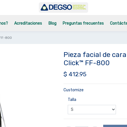
mos?
Acreditaciones
Blog
Preguntas frecuentes
Contáct
 FF-800
Pieza facial de ca
Click™ FF-800
$
412.95
Customize
Talla