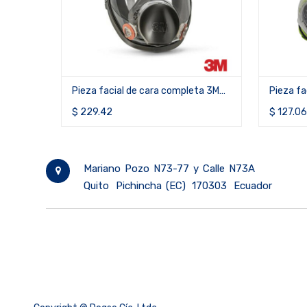
mpleta 3M™
Pieza facial de cara completa BLS
Piez
Fi
5600
sili
$
127.06
$
17
$
Mariano Pozo N73-77 y Calle N73A
Quito
Pichincha (EC)
170303
Ecuador