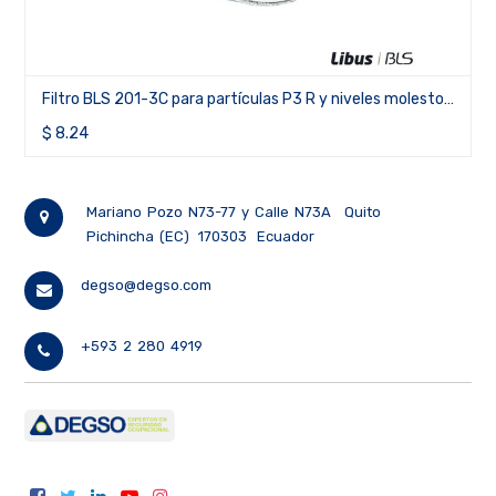
Filtro BLS 201-3C para partículas P3 R y niveles molestos
de vapores orgánicos, gases ácidos y ozono
$
8.24
Mariano Pozo N73-77 y Calle N73A
Quito
Pichincha (EC)
170303
Ecuador
degso@degso.com
+593 2 280 4919