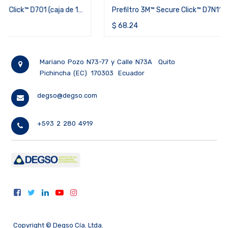
Prefiltro 3M™ Secure Click™ D7N11 (caja de 20 unidades)
$
68.24
Mariano Pozo N73-77 y Calle N73A
Quito
Pichincha (EC)
170303
Ecuador
degso@degso.com
+593 2 280 4919
Copyright ©
Degso Cía. Ltda.