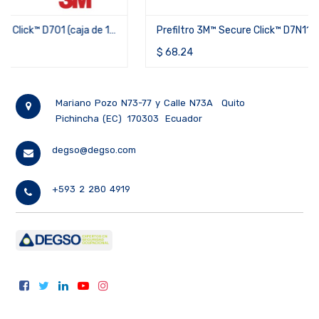
Prefiltro 3M™ Secure Click™ D7N11 (caja de 20 unidades)
$
68.24
Mariano Pozo N73-77 y Calle N73A
Quito
Pichincha (EC)
170303
Ecuador
degso@degso.com
+593 2 280 4919