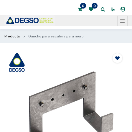
0
0
Products
Gancho para escalera para muro