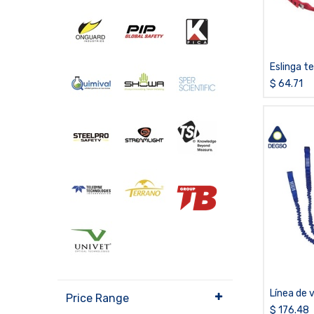
Eslinga te
BAND3512
$
64.71
Línea de 
Price Range
elastizad
$
176.48