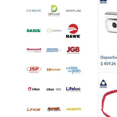
Dispositi
deslizable
$
409.26