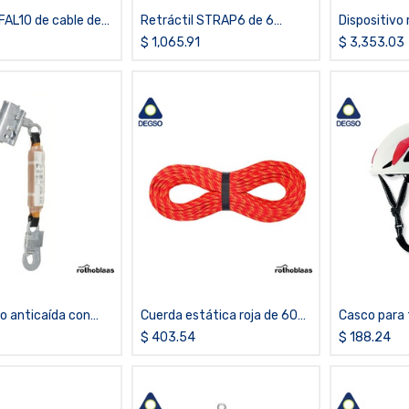
 FAL10 de cable de
Retráctil STRAP6 de 6
Dispositivo 
10 metros
metros de cinta
anticaída d
$
1,065.91
$
3,353.03
vo anticaída con
Cuerda estática roja de 60
Casco para 
 de energía BACK2
m y diámetro 10.5 mm
altura, obra
$
403.54
$
188.24
ROPE4
industriale
PROTECTO