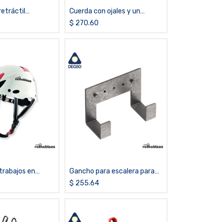
retráctil
Cuerda con ojales y un
e 25 m de cable
mosquetón 20m
$
270.60
trabajos en
Gancho para escalera para
s o áreas
muro
$
255.64
s Rothoblaas
R