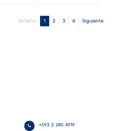
de anclaje de 15 m - LINO15,
cumple EN
Anterior
1
2
3
4
Siguiente
+593 2 280 4919