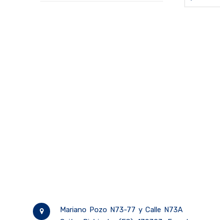
absorbedo
acoples g
Mariano Pozo N73-77 y Calle N73A