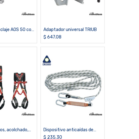
claje AOS 50 con
Adaptador universal TRIUB
rio 50 mm
$
647.08
los, acolchado,
Dispositivo anticaídas de
-Hestiamxl
tipo guiado para uso en línea
$
235.30