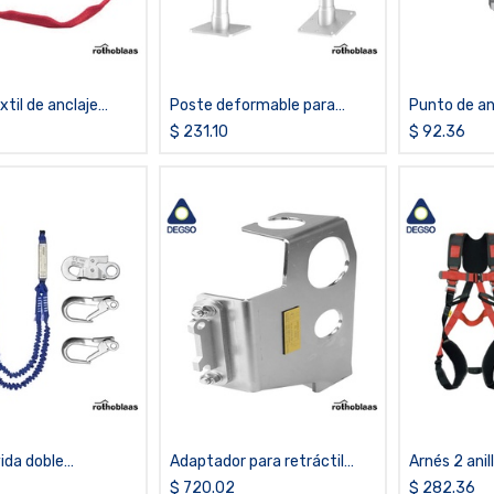
xtil de anclaje
Poste deformable para
Punto de an
0, 35KN y 120 cm
soporte de línea de 40 cm
ojal girato
$
231.10
$
92.36
TOWER-400
vida doble
Adaptador para retráctil
Arnés 2 anil
a, con paquete
TRIDAVFAL25
ajuste Ráp
$
720.02
$
282.36