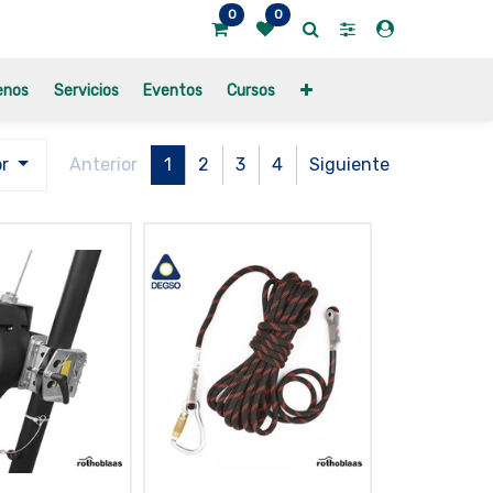
0
0
enos
Servicios
Eventos
Cursos
or
Anterior
1
2
3
4
Siguiente