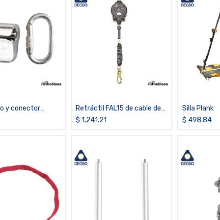
vo y conector
Retráctil FAL15 de cable de
Silla Plank
 fijo SLIDE2
acero de 15 metros
$
1,241.21
$
498.84