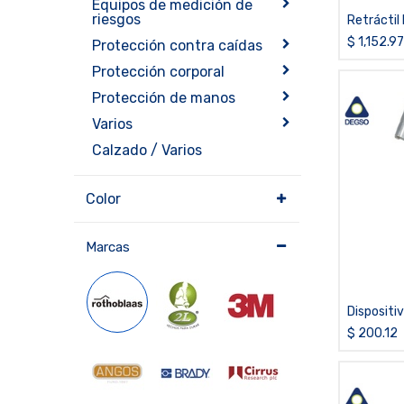
Equipos de medición de
riesgos
Retráctil
acero de 
$
1,152.97
Protección contra caídas
Protección corporal
Protección de manos
Varios
Calzado / Varios
Color
Marcas
Dispositi
disipador
$
200.12