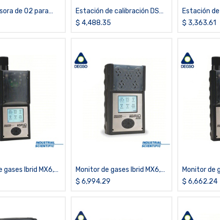
sora de O2 para
Estación de calibración DSX
Estación de
X4
para Ibrid MX6, 6 puertos,
para Tango 
$
4,488.35
$
3,363.61
iCloud
e gases Ibrid MX6,
Monitor de gases Ibrid MX6,
Monitor de g
2, con bomba
LEL, COSH, SO2, O2, PID,
LEL,NH3,O2,
$
6,994.29
$
6,662.24
difusión