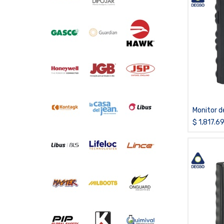
Monitor d
H2S, LEL(
$
1,817.6
difusión, 