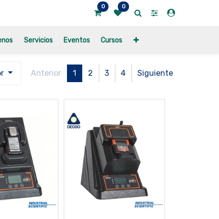
0
0
enos
Servicios
Eventos
Cursos
or
Anterior
1
2
3
4
Siguiente