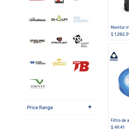
Monitor 
PRO de O
$
1,282.3
Price Range
Filtro de 
desempeñ
$
49.41