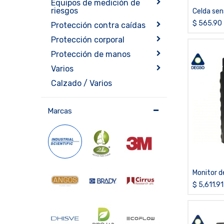
Equipos de medición de
riesgos
Celda sen
Ventis M
$
565.90
Protección contra caídas
Protección corporal
Protección de manos
Varios
Calzado / Varios
Marcas
Monitor d
LEL y CO
$
5,611.91