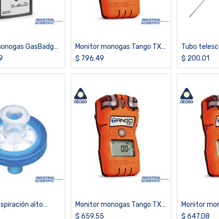
monogas GasBadge
Monitor monogas Tango TX1
Tubo telesc
2
de CO/H2 bajo
9
$
796.49
$
200.01
aspiración alto
Monitor monogas Tango TX1
Monitor mo
o (paquete)
de H2S
de CO
$
659.55
$
647.08