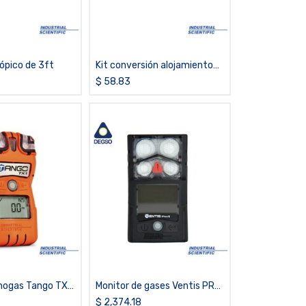
ópico de 3ft
Kit conversión alojamiento
de batería para Ventis MX4
$
58.83
nogas Tango TX1
Monitor de gases Ventis PRO
5, H2S,LEL,CO,O2, difusión,
$
2,374.18