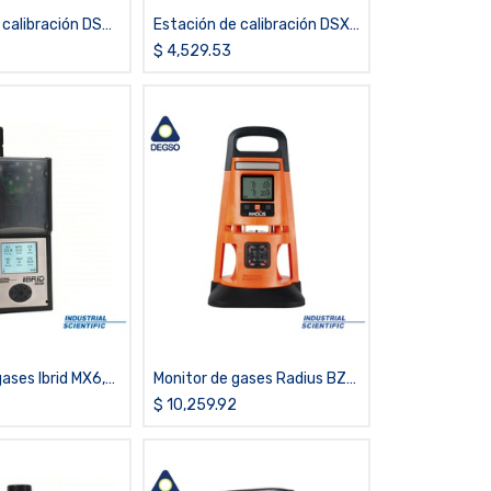
 calibración DSX
Estación de calibración DSXi
TX1, iCloud
con conexión a la nube (iNet
$
4,529.53
Control) para Ventis
ases Ibrid MX6,
Monitor de gases Radius BZ1,
PID, con bomba
H2S,LEL,CO,O2, difusión
$
10,259.92