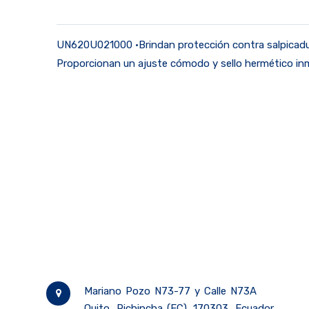
UN620U021000 •Brindan protección contra salpicaduras
Proporcionan un ajuste cómodo y sello hermético inm
Mariano Pozo N73-77 y Calle N73A
Quito
Pichincha (EC)
170303
Ecuador