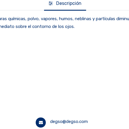
Descripción
 químicas, polvo, vapores, humos, neblinas y partículas diminutas
ediato sobre el contorno de los ojos.
degso@degso.com