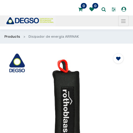
0
0
Products
Disipador de energía ARRNAK