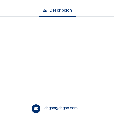
Descripción
degso@degso.com