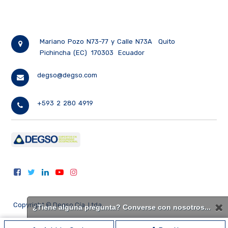
Mariano Pozo N73-77 y Calle N73A
Quito
Pichincha (EC)
170303
Ecuador
degso@degso.com
+593 2 280 4919
Copyright ©
Degso Cía. Ltda.
¿Tiene alguna pregunta? Converse con nosotros...