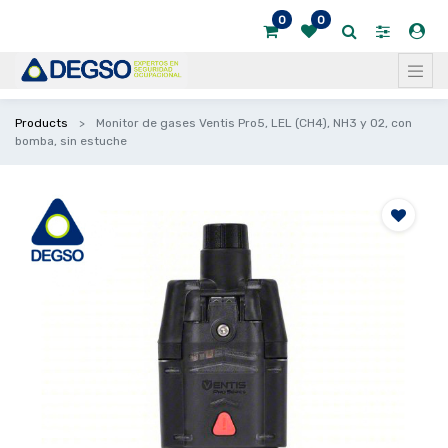
0
0
Products
Monitor de gases Ventis Pro5, LEL (CH4), NH3 y O2, con
bomba, sin estuche