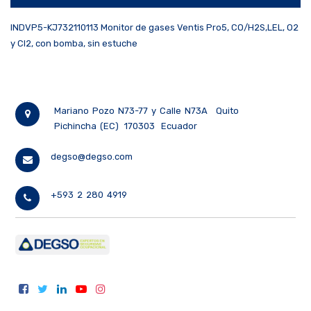
INDVP5-KJ732110113 Monitor de gases Ventis Pro5, CO/H2S,LEL, O2
y Cl2, con bomba, sin estuche
Mariano Pozo N73-77 y Calle N73A
Quito
Pichincha (EC)
170303
Ecuador
degso@degso.com
+593 2 280 4919