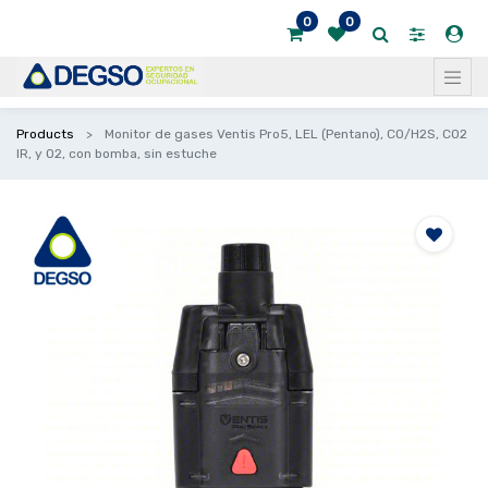
0
0
Products
Monitor de gases Ventis Pro5, LEL (Pentano), CO/H2S, CO2
IR, y O2, con bomba, sin estuche