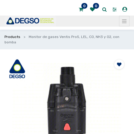
0
0
Products
Monitor de gases Ventis Pro5, LEL, CO, NH3 y O2, con
bomba