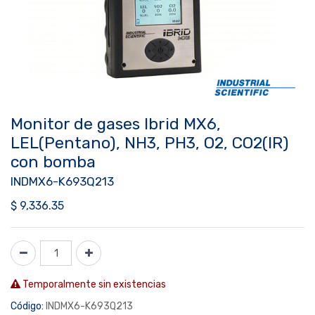
Monitor de gases Ibrid MX6,
LEL(Pentano), NH3, PH3, O2, CO2(IR)
con bomba
INDMX6-K693Q213
$
9,336.35
Temporalmente sin existencias
Código:
INDMX6-K693Q213