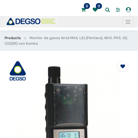
0
0
Products
Monitor de gases Ibrid MX6, LEL(Pentano), NH3, PH3, O2,
CO2(IR) con bomba