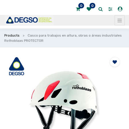
0
0
Products
Casco para trabajos en altura, obras o áreas industriales
Rothoblaas PROTECTOR