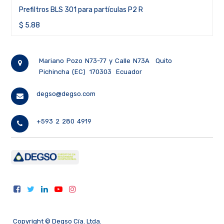
Prefiltros BLS 301 para partículas P2 R
$
5.88
Mariano Pozo N73-77 y Calle N73A
Quito
Pichincha (EC)
170303
Ecuador
degso@degso.com
+593 2 280 4919
Copyright ©
Degso Cía. Ltda.