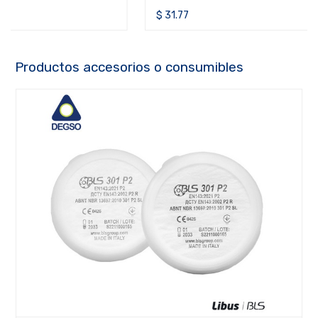
vapores orgánicos, inorgánicos y ácidos ABE1P3 R
$
31.77
Productos accesorios o consumibles