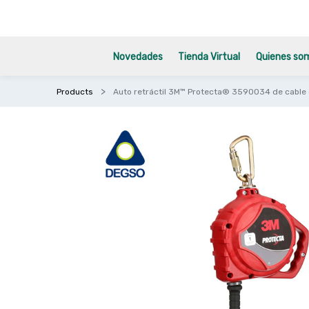
Novedades
Tienda Virtual
Quienes so
Products
Auto retráctil 3M™ Protecta® 3590034 de cable g