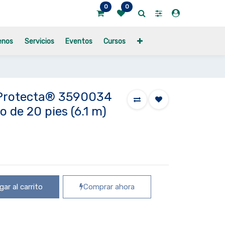
0
0
enos
Servicios
Eventos
Cursos
 Protecta® 3590034
 de 20 pies (6.1 m)
ar al carrito
Comprar ahora