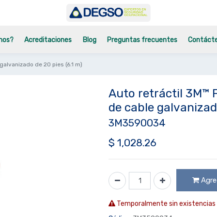
mos?
Acreditaciones
Blog
Preguntas frecuentes
Contáct
alvanizado de 20 pies (6.1 m)
Auto retráctil 3M™
de cable galvanizado
3M3590034
$
1,028.26
Agreg
Temporalmente sin existencias