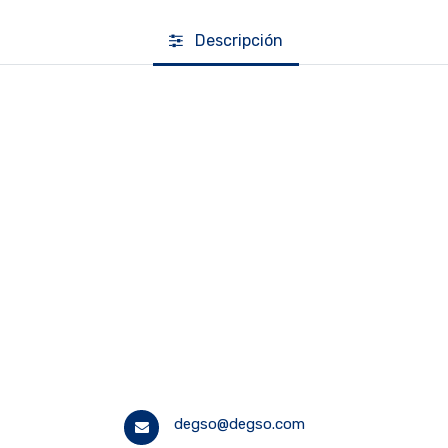
Descripción
degso@degso.com