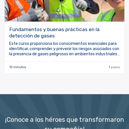
Fundamentos y buenas prácticas en la
detección de gases
Este curso proporciona los conocimientos esenciales para
identificar, comprender y prevenir los riesgos asociados con
la presencia de gases peligrosos en ambientes industriales
y laborales. Se abordan los principios físicos y químicos de
los gases, los riesgos de asfixia, explosión y toxicidad, así
15 minutos
1
pasos
como los métodos adecuados para su detección,
monitoreo y control. Está diseñado para trabajadores de
industrias con exposición a gases, supervisores de
seguridad, técnicos en higiene industrial y personal de
respuesta a emergencias.
¡Conoce a los héroes que transformaron