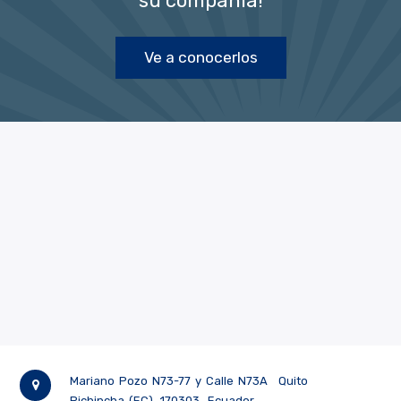
su compañía!
Ve a conocerlos
Mariano Pozo N73-77 y Calle N73A
Quito
Pichincha (EC)
170303
Ecuador