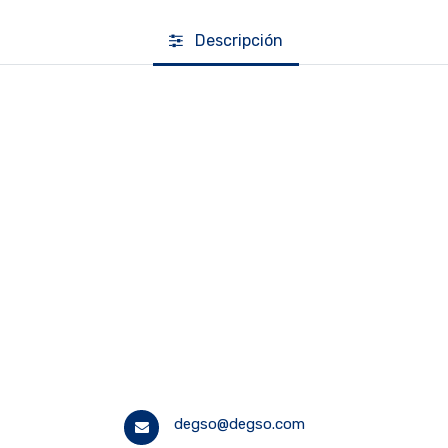
Descripción
degso@degso.com