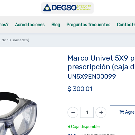
mos?
Acreditaciones
Blog
Preguntas frecuentes
Contáct
a de 10 unidades)
Marco Univet 5X9 p
prescripción (caja 
UN5X9EN00099
$
300.01
Agreg
8 Caja disponible