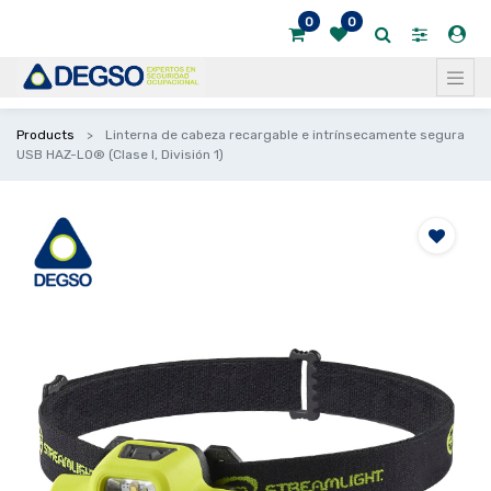
0
0
Products
Linterna de cabeza recargable e intrínsecamente segura
USB HAZ-LO® (Clase I, División 1)