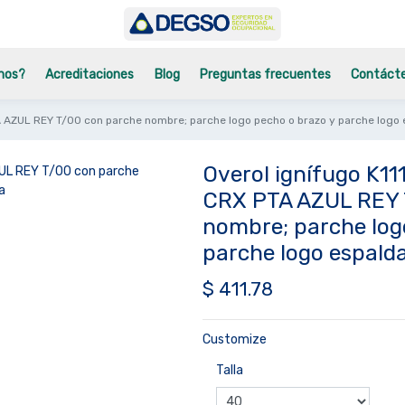
mos?
Acreditaciones
Blog
Preguntas frecuentes
Contáct
A AZUL REY T/00 con parche nombre; parche logo pecho o brazo y parche logo
Overol ignífugo K1
CRX PTA AZUL REY 
nombre; parche log
parche logo espald
$
411.78
Customize
Talla