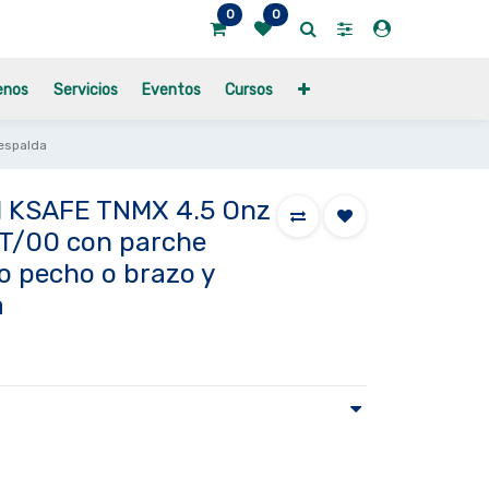
0
0
enos
Servicios
Eventos
Cursos
 espalda
11 KSAFE TNMX 4.5 Onz
T/00 con parche
o pecho o brazo y
a