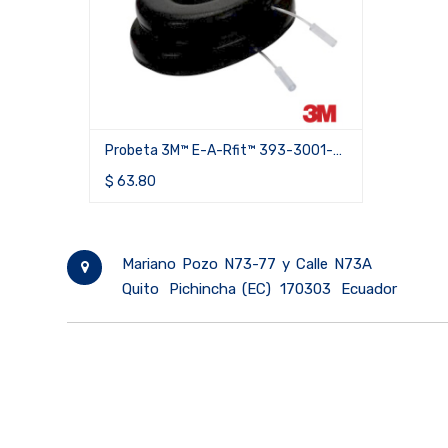
Probeta 3M™ E-A-Rfit™ 393-3001-2
para orejeras PELTOR™ X1/X2 y
$
63.80
Optime™ I/II/95/98/101 (caja de 2
pares)
Mariano Pozo N73-77 y Calle N73A
Quito
Pichincha (EC)
170303
Ecuador