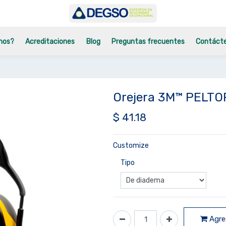
mos?
Acreditaciones
Blog
Preguntas frecuentes
Contáct
Orejera 3M™ PELTO
$
41.18
Customize
Tipo
Agreg