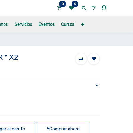
0
0
enos
Servicios
Eventos
Cursos
R™ X2
ar al carrito
Comprar ahora