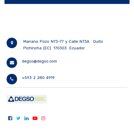
Mariano Pozo N73-77 y Calle N73A
Quito
Pichincha (EC)
170303
Ecuador
degso@degso.com
+593 2 280 4919