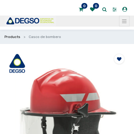
0
0
Products
Casco de bombero