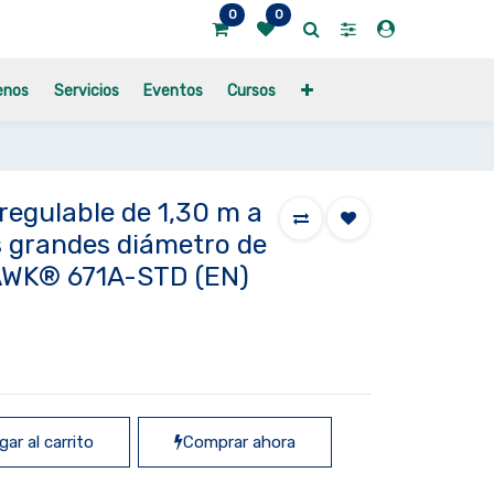
0
0
enos
Servicios
Eventos
Cursos
 regulable de 1,30 m a
 grandes diámetro de
AWK® 671A-STD (EN)
ar al carrito
Comprar ahora