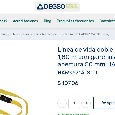
mos?
Acreditaciones
Blog
Preguntas frecuentes
Contáct
0 m con ganchos grandes diámetro de apertura 50 mm HAWK® 671A-STD (EN)
Línea de vida doble
1,80 m con ganchos
apertura 50 mm H
HAWK671A-STD
$
107.06
Agreg