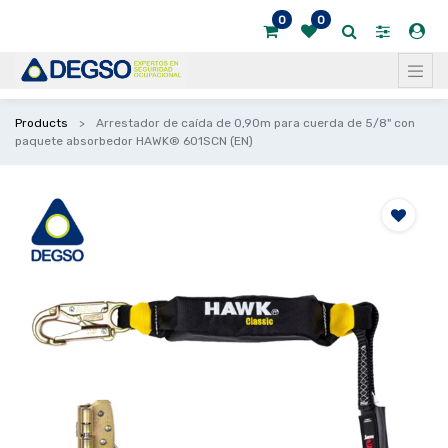
0
0
Products
Arrestador de caída de 0,90m para cuerda de 5/8" con
paquete absorbedor HAWK® 601SCN (EN)