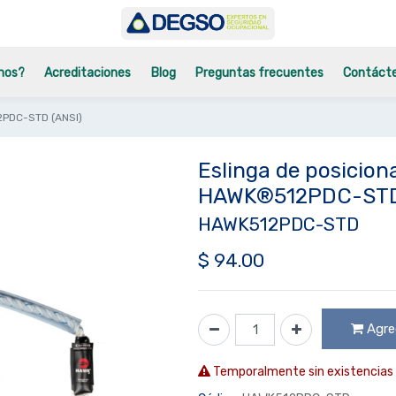
mos?
Acreditaciones
Blog
Preguntas frecuentes
Contáct
2PDC-STD (ANSI)
Eslinga de posicio
HAWK®512PDC-STD
HAWK512PDC-STD
$
94.00
Agreg
Temporalmente sin existencias