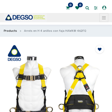
0
0
Products
Arnés en H 4 anillos con faja HAWK® 462FQ