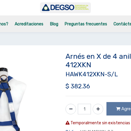
mos?
Acreditaciones
Blog
Preguntas frecuentes
Contáct
Arnés en X de 4 ani
412XKN
HAWK412XKN-S/L
$
382.36
Agreg
Temporalmente sin existencias