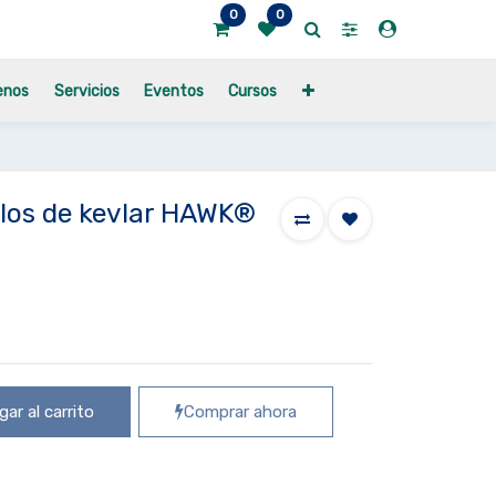
0
0
enos
Servicios
Eventos
Cursos
llos de kevlar HAWK®
ar al carrito
Comprar ahora