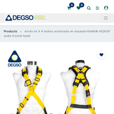
0
0
Products
Arnés en X 4 anillos acolchado en espalda HAWK® 412XGP
anillo frontal textil