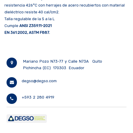
resistencia 426°C con herrajes de acero recubiertos con material
dieléctrico resiste 40 cal/cm2.
Talla regulable de la S a la L
Cumple
ANSI Z359.11-2021
EN 361:2002, ASTM F887.
Mariano Pozo N73-77 y Calle N73A
Quito
Pichincha (EC)
170303
Ecuador
degso@degso.com
+593 2 280 4919