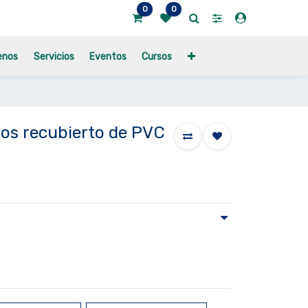
0
0
enos
Servicios
Eventos
Cursos
os recubierto de PVC