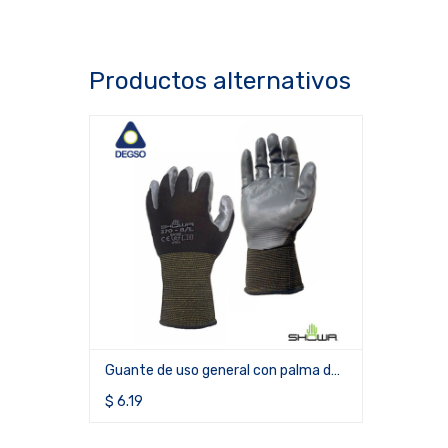
Productos alternativos
Guante de uso general con palma de
nitrilo SHOWA® 370B
$
6.19