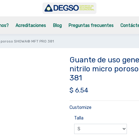
mos?
Acreditaciones
Blog
Preguntas frecuentes
Contáct
cro poroso SHOWA® MFT PRO 381
Guante de uso gene
nitrilo micro por
381
$
6.54
Customize
Talla