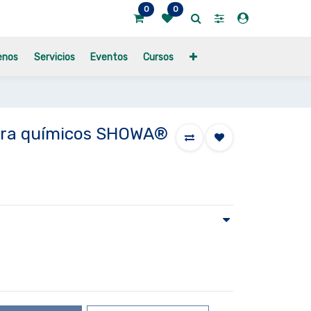
0
0
enos
Servicios
Eventos
Cursos
para químicos SHOWA®