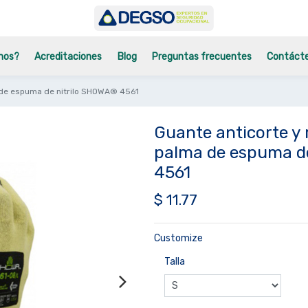
mos?
Acreditaciones
Blog
Preguntas frecuentes
Contáct
a de espuma de nitrilo SHOWA® 4561
Guante anticorte y r
palma de espuma d
4561
$
11.77
Customize
Talla