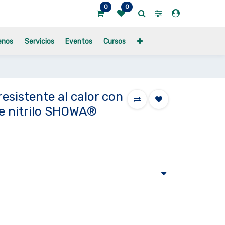
0
0
enos
Servicios
Eventos
Cursos
esistente al calor con
e nitrilo SHOWA®