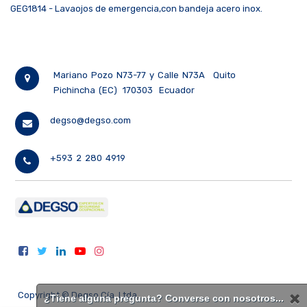
GEG1814 - Lavaojos de emergencia,con bandeja acero inox.
Mariano Pozo N73-77 y Calle N73A
Quito
Pichincha (EC)
170303
Ecuador
degso@degso.com
+593 2 280 4919
Copyright ©
Degso Cía. Ltda.
¿Tiene alguna pregunta? Converse con nosotros...