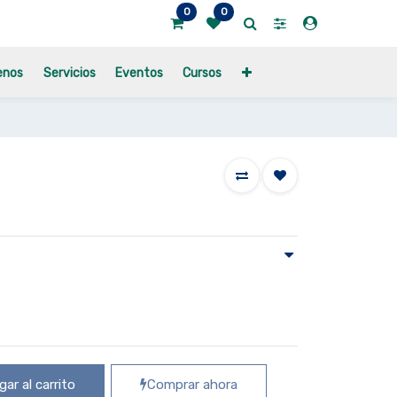
0
0
enos
Servicios
Eventos
Cursos
ar al carrito
Comprar ahora